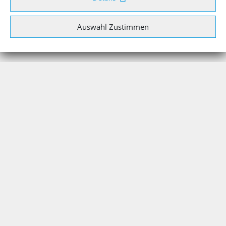
Auswahl Zustimmen
ENGINEERING
PARTNER
ROBOTER
KONTAKT
AKTUELLES
SCHWEISSEN
DOWNLOAD
SERVICE
IMPRESSUM
DATENSCHUTZ