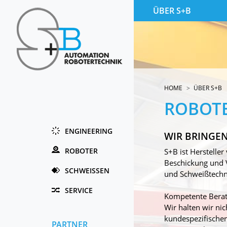
ÜBER S+B
HOME
ÜBER S+B
ROBOTE
ENGINEERING
WIR BRINGE
ROBOTER
S+B ist Herstelle
Beschickung und V
SCHWEISSEN
und Schweißtechni
SERVICE
Kompetente Berat
Wir halten wir ni
kundespezifische
PARTNER