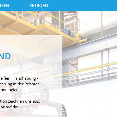
NZEN
RETROFIT
AND
hweißen, Handhabung /
ahrung in der Roboter-
chnologien.
ion zeichnen uns aus.
anz auf die